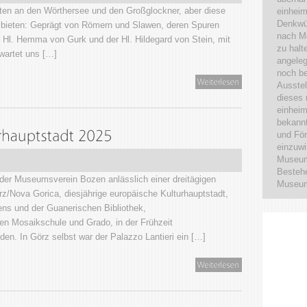
ten an den Wörthersee und den Großglockner, aber diese
einhei
Denkwür
u bieten: Geprägt von Römern und Slawen, deren Spuren
nach Mö
r Hl. Hemma von Gurk und der Hl. Hildegard von Stein, mit
zu halt
rwartet uns […]
angeleg
noch be
Ausste
dieses 
einheim
bekann
und För
einzuwi
Museum
Bestehe
er Museumsverein Bozen anlässlich einer dreitägigen
Museum
örz/Nova Gorica, diesjährige europäische Kulturhauptstadt,
ns und der Guanerischen Bibliothek,
gen Mosaikschule und Grado, in der Frühzeit
den. In Görz selbst war der Palazzo Lantieri ein […]