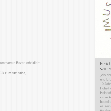
umsverein Bozen erhältlich:
CD zum Atz-Atlas,
„Als de
und Erb
10 Jahr
Hoheit 
Heinric
in der 
bestell
es sein
überha