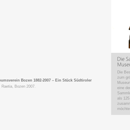
Die Be
zum grö
umsverein Bozen 1882-2007 – Ein Stück Südtiroler
Museum
,
Raetia, Bozen 2007.
eine de
Sammlun
als 125
zusamme
möchten