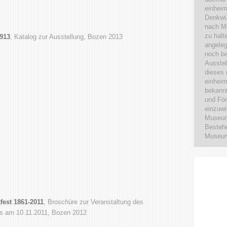
einhei
Denkwür
nach Mö
zu halt
1913
, Katalog zur Ausstellung, Bozen 2013
angeleg
noch be
Ausste
dieses 
einheim
bekann
und För
einzuwi
Museum
Bestehe
Museum
fest 1861-2011
, Broschüre zur Veranstaltung des
 am 10.11.2011, Bozen 2012