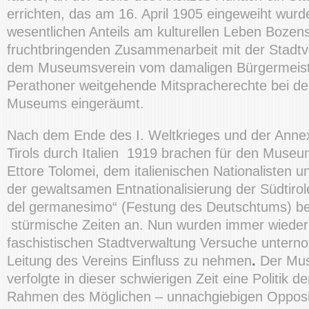
errichten, das am 16. April 1905 eingeweiht wur
wesentlichen Anteils am kulturellen Leben Bozen
fruchtbringenden Zusammenarbeit mit der Stadt
dem Museumsverein vom damaligen Bürgermeiste
Perathoner weitgehende Mitspracherechte bei d
Museums eingeräumt.
Nach dem Ende des I. Weltkrieges und der Annex
Tirols durch Italien 1919 brachen für den Museu
Ettore Tolomei, dem italienischen Nationalisten un
der gewaltsamen Entnationalisierung der Südtirole
del germanesimo“ (Festung des Deutschtums) be
stürmische Zeiten an. Nun wurden immer wieder 
faschistischen Stadtverwaltung Versuche untern
Leitung des Vereins Einfluss zu nehmen
.
Der Mus
verfolgte in dieser schwierigen Zeit eine Politik d
Rahmen des Möglichen – unnachgiebigen Opposi