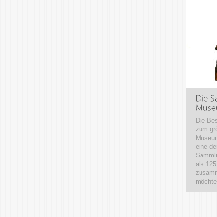
Die Be
zum grö
Museum
eine de
Sammlun
als 125
zusamme
möchten