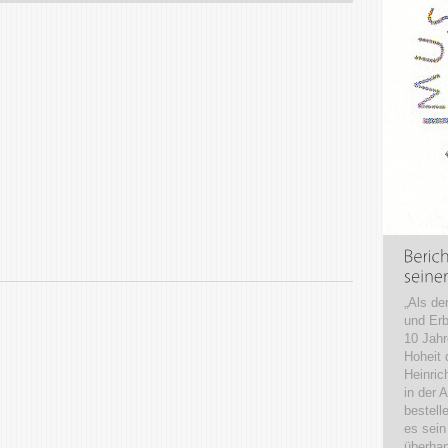
„Als de
und Erb
10 Jahr
Hoheit 
Heinric
in der 
bestell
es sein
überha