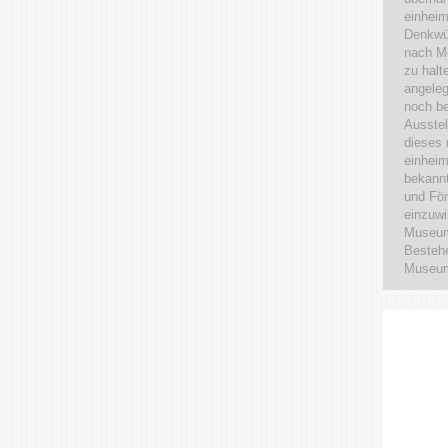
einhei
Denkwür
nach Mö
zu halt
angeleg
noch be
Ausste
dieses 
einheim
bekann
und För
einzuwi
Museum
Bestehe
Museum